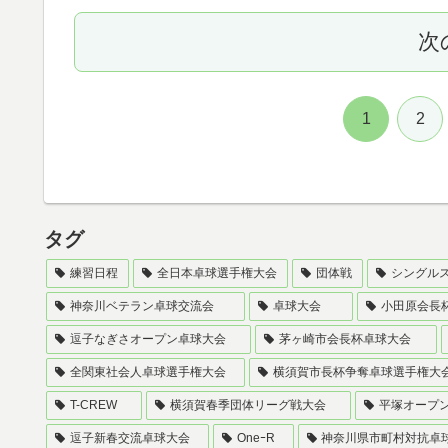
次
1
2
タグ
練習日程
全日本卓球選手権大会
団体戦
シングル
神奈川ベテラン卓球交流会
卓球大会
小田原会長
逗子なぎさオープン卓球大会
茅ヶ崎市会長杯卓球大会
全関東社会人卓球選手権大会
横須賀市長杯争奪卓球選手権大
T-CREW
横須賀春季団体リーグ戦大会
平塚オープ
逗子新春交流卓球大会
OneｰR
神奈川県市町村対抗卓