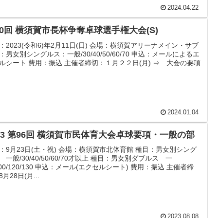
2024.04.22
70回 横須賀市長杯争奪卓球選手権大会(S)
：2023(令和6)年2月11日(日) 会場：横須賀アリーナメイン・サブ
：男女別シングルス：一般/30/40/50/60/70 申込：メールによるエ
ルシート 費用：振込 主催者締切：１月２２日(月) ⇒ 大会の要項
2024.01.04
023 第96回 横須賀市民体育大会卓球要項・一般の部
：9月23日(土・祝) 会場：横須賀市北体育館 種目：男女別シング
 一般/30/40/50/60/70才以上 種目：男女別ダブルス 一
100/120/130 申込：メール(エクセルシート) 費用：振込 主催者締
月28日(月...
2023.08.08