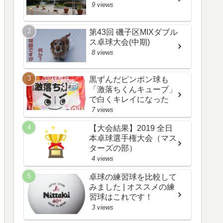
9 views
第43回 磯子区MIXダブル
ス卓球大会(中期)
8 views
黒ずんだピンポン球も
「激落ちくんキューブ」
で白くキレイになった
7 views
【大会結果】2019 全日
本卓球選手権大会（マス
ターズの部）
4 views
卓球の練習球を比較して
みました | オススメの練
習球はこれです！
3 views