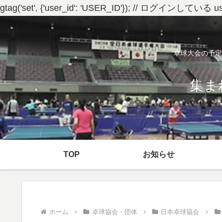
gtag('set', {'user_id': 'USER_ID'}); // ログイン
卓球大会の予定
集ま
TOP
お知らせ
ホーム
卓球協会・団体
日本卓球協会