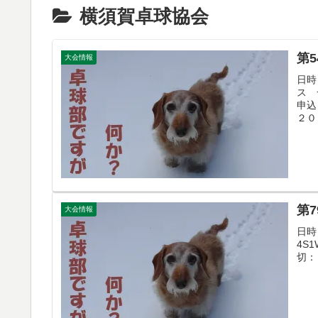
横須賀卓球協会
第
大会情報
日時
ス 一
申込
２０日
第
大会情報
日時
4S
切：