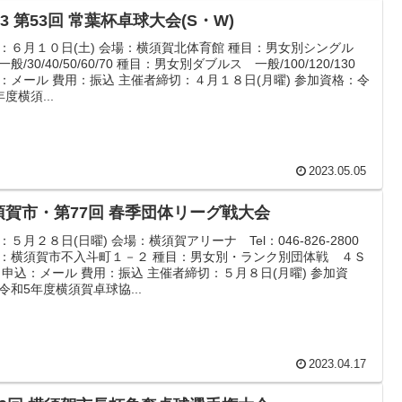
23 第53回 常葉杯卓球大会(S・W)
：６月１０日(土) 会場：横須賀北体育館 種目：男女別シングル
般/30/40/50/60/70 種目：男女別ダブルス 一般/100/120/130
：メール 費用：振込 主催者締切：４月１８日(月曜) 参加資格：令
年度横須...
2023.05.05
須賀市・第77回 春季団体リーグ戦大会
：５月２８日(日曜) 会場：横須賀アリーナ Tel：046-826-2800
：横須賀市不入斗町１－２ 種目：男女別・ランク別団体戦 ４Ｓ
 申込：メール 費用：振込 主催者締切：５月８日(月曜) 参加資
令和5年度横須賀卓球協...
2023.04.17