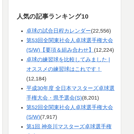
人気の記事ランキング10
卓球の試合日程カレンダー
(22,556)
第53回全関東社会人卓球選手権大会
(S/W)【要項＆組み合わせ】
(12,224)
卓球の練習球を比較してみました |
オススメの練習球はこれです！
(12,184)
平成30年度 全日本マスターズ卓球選
手権大会・県予選会(S)
(8,201)
第52回全関東社会人卓球選手権大会
(S/W)
(7,917)
第1回 神奈川マスターズ卓球選手権