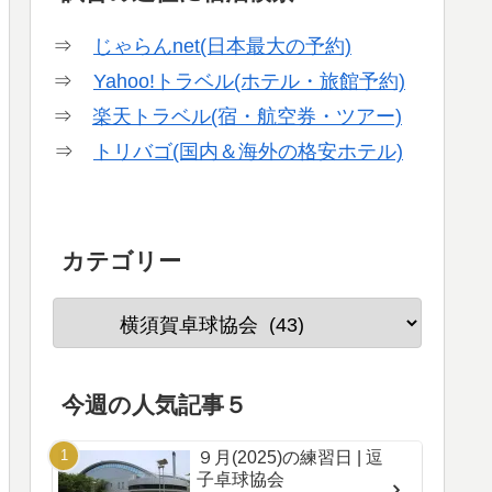
⇒
じゃらんnet(日本最大の予約)
⇒
Yahoo!トラベル(ホテル・旅館予約)
⇒
楽天トラベル(宿・航空券・ツアー)
⇒
トリバゴ(国内＆海外の格安ホテル)
カテゴリー
今週の人気記事５
９月(2025)の練習日 | 逗
子卓球協会