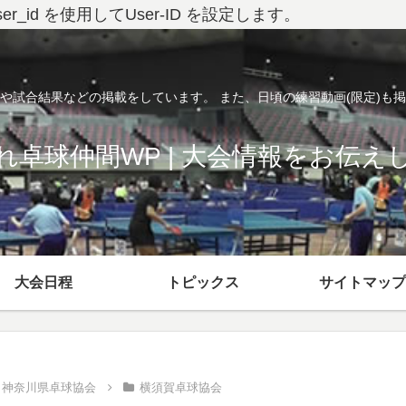
している user_id を使用してUser-ID を設定します。
や試合結果などの掲載をしています。 また、日頃の練習動画(限定)も
れ卓球仲間WP | 大会情報をお伝え
大会日程
トピックス
サイトマップ
神奈川県卓球協会
横須賀卓球協会