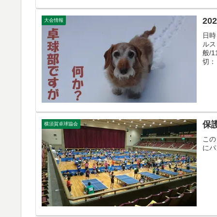
2
大会情報
日時
ルス
般/
切：
保護
横須賀卓球協会
この
にパ