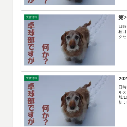
第
大会情報
日時
種目
クセ
2
大会情報
日時
ルス
般/
切：8