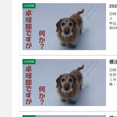
20
大会情報
日時
ス 一
申込
和5
横
大会情報
日時
住所
１Ｗ
格：