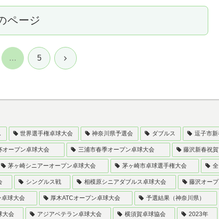
のページ
次
…
5
へ
ス
世界選手権卓球大会
神奈川県予選会
ダブルス
逗子市新
杯オープン卓球大会
三浦市春季オープン卓球大会
藤沢新春祝賀
茅ヶ崎シニアーオープン卓球大会
茅ヶ崎市卓球選手権大会
全
会
シングルス戦
相模原シニアダブルス卓球大会
藤沢オープ
ン卓球大会
厚木ATCオープン卓球大会
予選結果（神奈川県）
球大会
アジアベテラン卓球大会
横須賀卓球協会
2023年